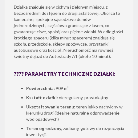
Działka znajduje się w cichym i zielonym miejscu, z
bezpośrednim dostępem do drogi asfaltowej. Okolica to
kameralne, spokojne sąsiedztwo domów
jednorodzinnych, częściowo graniczące z lasem, co
gwarantuje ciszę, spokój oraz piękne widoki. W odległości
krótkiego spaceru (kilka minut spacerem) znajdują się
szkoła, przedszkole, sklepy spożywcze, przystanki
autobusowe oraz kościół. Nieruchomość ma również
świetny dojazd do Autostrady A1 (około 10 minut).
???? PARAMETRY TECHNICZNE DZIAŁKI:
Powierzchnia:
909 m²
Kształt działki:
nieregularny, prostokątny
Ukształtowanie terenu:
teren lekko nachylony w
kierunku drogi (idealne naturalne odprowadzenie
wód opadowych)
Teren ogrodzony
, zadbany, gotowy do rozpoczęcia
inwestycji.