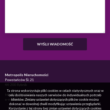
Metropolis Nieruchomości
Powstańców Śl. 21
44-200 Rybnik
Ta strona wykorzystuje pliki cookies w celach statystycznych oraz w
tel.: 531 755 333
celu dostosowania naszych serwisów do indywidualnych potrzeb
e-mail:
biuro@metropolis.nieruchomosci.pl
klientów. Zmiany ustawień dotyczących plików cookie można
dokonać w dowolnej chwili modyfikując ustawienia przeglądarki.
Korzystanie z tej strony bez zmian ustawień dotyczących cookies