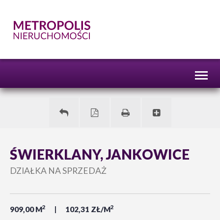
Toggl
naviga
ŚWIERKLANY, JANKOWICE
DZIAŁKA NA SPRZEDAŻ
2
2
909,00 M
102,31 ZŁ/M