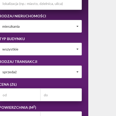
RODZAJ NIERUCHOMOŚCI
mieszkania
TYP BUDYNKU
wszystkie
RODZAJ TRANSAKCJI
sprzedaż
CENA (ZŁ)
2
POWIERZCHNIA (M
)