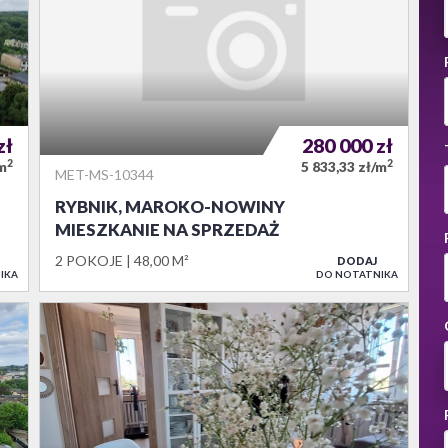
zł
280 000
zł
2
2
/m
5 833,33 zł/m
MET-MS-10344
RYBNIK, MAROKO-NOWINY
MIESZKANIE NA SPRZEDAŻ
2 POKOJE
48,00 M²
DODAJ
IKA
DO NOTATNIKA