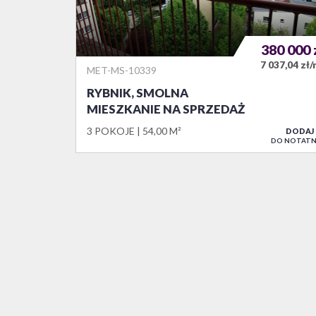
380 000
7 037,04 zł
MET-MS-10339
RYBNIK, SMOLNA
MIESZKANIE NA SPRZEDAŻ
3 POKOJE
54,00 M²
DODAJ
DO NOTATN