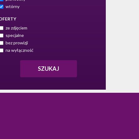
wtórny
OFERTY
ze zdjęciem
specjalne
bez prowizji
na wyłączność