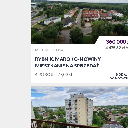
360 000
4 675,32 zł
MET-MS-10354
RYBNIK, MAROKO-NOWINY
MIESZKANIE NA SPRZEDAŻ
4 POKOJE
77,00 M²
DODAJ
DO NOTATN