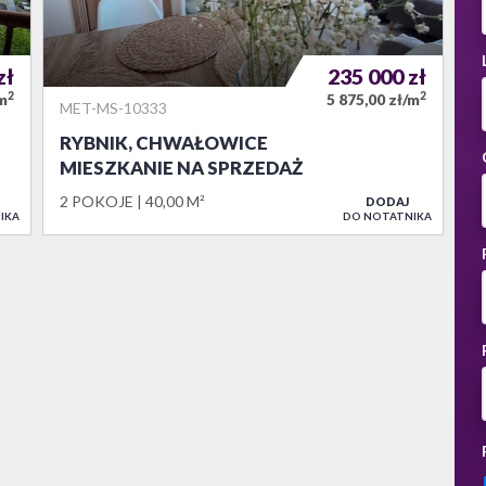
zł
235 000
zł
2
2
/m
5 875,00 zł/m
MET-MS-10333
RYBNIK, CHWAŁOWICE
MIESZKANIE NA SPRZEDAŻ
2 POKOJE
40,00 M²
DODAJ
IKA
DO NOTATNIKA