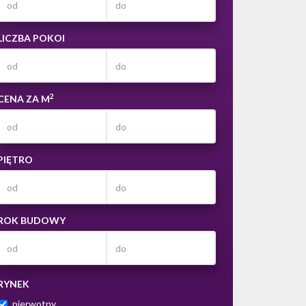
LICZBA POKOI
2
CENA ZA M
PIĘTRO
ROK BUDOWY
RYNEK
pierwotny