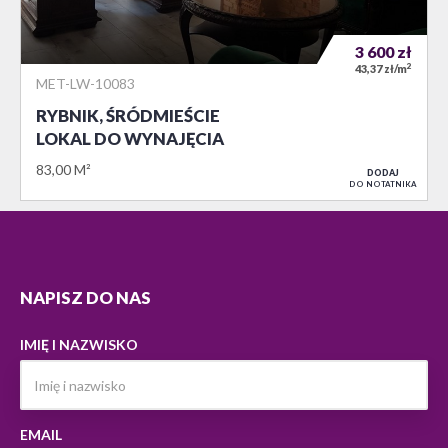
3 600
zł
2
43,37 zł/m
MET-LW-10083
RYBNIK, ŚRÓDMIEŚCIE
LOKAL DO WYNAJĘCIA
83,00 M²
DODAJ
DO NOTATNIKA
NAPISZ DO NAS
IMIĘ I NAZWISKO
EMAIL