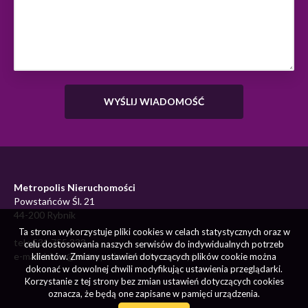
Metropolis Nieruchomości
Powstańców Śl. 21
44-200 Rybnik
Ta strona wykorzystuje pliki cookies w celach statystycznych oraz w
tel.: 531 755 333
celu dostosowania naszych serwisów do indywidualnych potrzeb
e-mail:
biuro@metropolis.nieruchomosci.pl
klientów. Zmiany ustawień dotyczących plików cookie można
dokonać w dowolnej chwili modyfikując ustawienia przeglądarki.
Korzystanie z tej strony bez zmian ustawień dotyczących cookies
oznacza, że będą one zapisane w pamięci urządzenia.