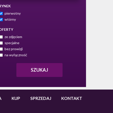
RYNEK
pierwotny
wtórny
OFERTY
ze zdjęciem
specjalne
bez prowizji
na wyłączność
A
KUP
SPRZEDAJ
KONTAKT