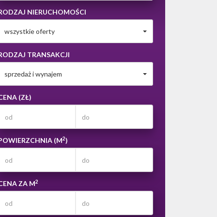
RODZAJ NIERUCHOMOŚCI
wszystkie oferty
RODZAJ TRANSAKCJI
sprzedaż i wynajem
CENA (ZŁ)
2
POWIERZCHNIA (M
)
2
CENA ZA M