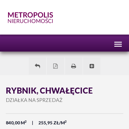
Toggl
naviga
RYBNIK, CHWAŁĘCICE
DZIAŁKA NA SPRZEDAŻ
2
2
840,00 M
255,95 ZŁ/M